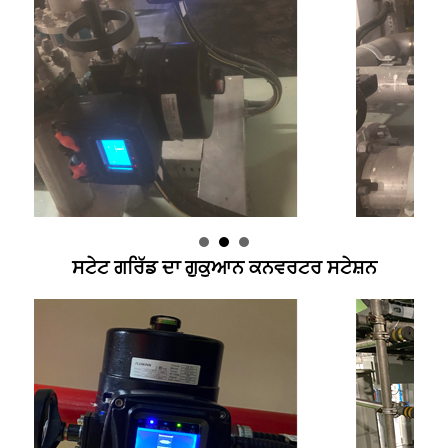
ਸਟੇਟ ਗਰਿੱਡ ਦਾ ਗੁਕੁਆਨ ਕਨਵਰਟਰ ਸਟੇਸ਼ਨ