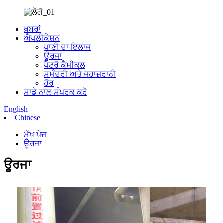
ਖ਼ਬਰਾਂ
ਐਪਲੀਕੇਸ਼ਨ
ਪਾਣੀ ਦਾ ਇਲਾਜ
ਊਰਜਾ
ਪੈਟਰੋ ਕੈਮੀਕਲ
ਸਮੁੰਦਰੀ ਅਤੇ ਜਹਾਜ਼ਰਾਨੀ
ਹੋਰ
ਸਾਡੇ ਨਾਲ ਸੰਪਰਕ ਕਰੋ
English
Chinese
ਮੁੱਖ ਪੇਜ
ਊਰਜਾ
ਊਰਜਾ