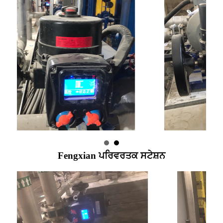
Fengxian ਪਰਿਵਰਤਕ ਸਟੇਸ਼ਨ