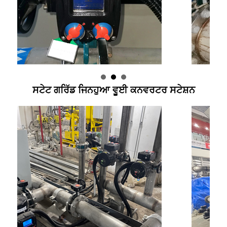
ਸਟੇਟ ਗਰਿੱਡ ਜਿਨਹੁਆ ਵੂਈ ਕਨਵਰਟਰ ਸਟੇਸ਼ਨ