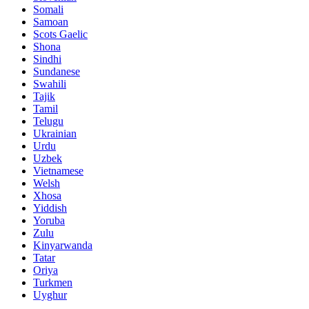
Somali
Samoan
Scots Gaelic
Shona
Sindhi
Sundanese
Swahili
Tajik
Tamil
Telugu
Ukrainian
Urdu
Uzbek
Vietnamese
Welsh
Xhosa
Yiddish
Yoruba
Zulu
Kinyarwanda
Tatar
Oriya
Turkmen
Uyghur