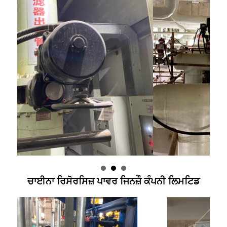
ਚਾਈਨਾ ਰਿਸੋਰਸਿਜ਼ ਪਾਵਰ ਜਿਨਜ਼ੌ ਕੰਪਨੀ ਲਿਮਟਿਡ