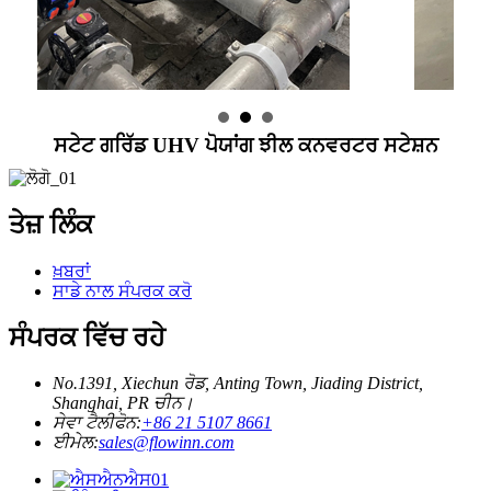
ਸਟੇਟ ਗਰਿੱਡ UHV ਪੋਯਾਂਗ ਝੀਲ ਕਨਵਰਟਰ ਸਟੇਸ਼ਨ
ਤੇਜ਼ ਲਿੰਕ
ਖ਼ਬਰਾਂ
ਸਾਡੇ ਨਾਲ ਸੰਪਰਕ ਕਰੋ
ਸੰਪਰਕ ਵਿੱਚ ਰਹੇ
No.1391, Xiechun ਰੋਡ, Anting Town, Jiading District,
Shanghai, PR ਚੀਨ।
ਸੇਵਾ ਟੈਲੀਫੋਨ:
+86 21 5107 8661
ਈਮੇਲ:
sales@flowinn.com